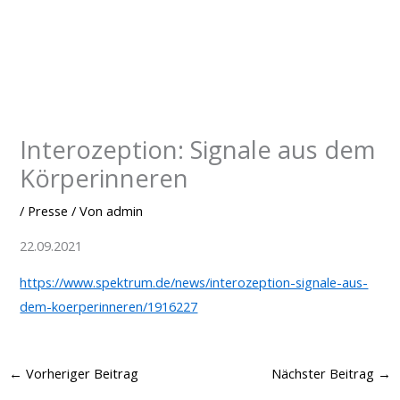
Zum
Inhalt
springen
Interozeption: Signale aus dem
Körperinneren
/
Presse
/ Von
admin
22.09.2021
https://www.spektrum.de/news/interozeption-signale-aus-
dem-koerperinneren/1916227
←
Vorheriger Beitrag
Nächster Beitrag
→