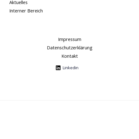
Aktuelles
Interner Bereich
Impressum
Datenschutzerklärung
Kontakt
Linkedin
© 2026 Deutsche Gesellschaft für Berührungsmedizin
e.V.