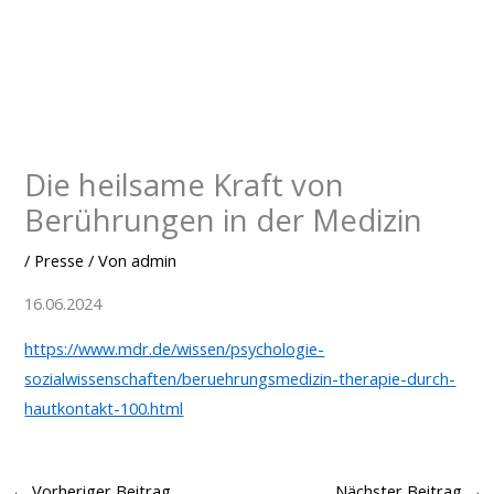
Zum
Inhalt
springen
Die heilsame Kraft von
Berührungen in der Medizin
/
Presse
/ Von
admin
16.06.2024
https://www.mdr.de/wissen/psychologie-
sozialwissenschaften/beruehrungsmedizin-therapie-durch-
hautkontakt-100.html
←
Vorheriger Beitrag
Nächster Beitrag
→